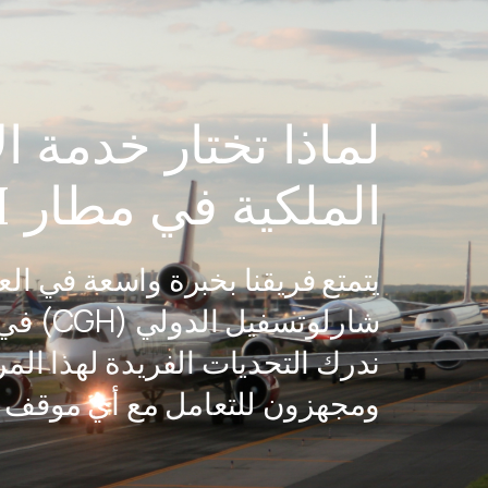
لماذا تختار خدمة ا
الملكية في مطار CGH؟
يتمتع فريقنا بخبرة واسعة في ا
شارلوتسفي
ندرك التحديات الفريدة لهذا المر
ومجهزون للتعامل مع أي موقف با