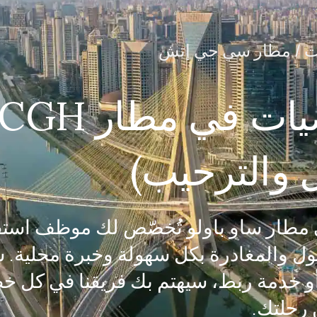
 /
مطار سي جي إتش
خدمة كبار الشخصيات في مطار CGH
ل والترحيب)
الاستقبال والترحيب من CGH في مطار ساو باولو تُخصّص لك موظف ا
ول والمغادرة بكل سهولة وخبرة محلية. 
 خدمة ربط، سيهتم بك فريقنا في كل خ
رحلتك.