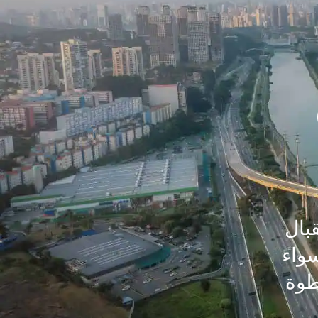
ستقبال
سواء
طوة