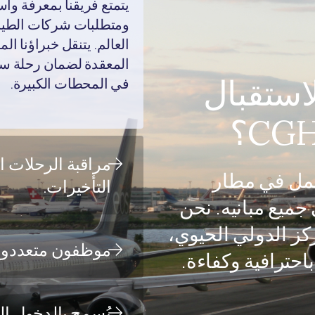
ومتطلبات شركات الطيران
العالم. يتنقل خبراؤنا ا
المعقدة لضمان رحلة سلس
لاستقبال
في المحطات الكبيرة.
مراقبة الرحلات ا
لعمل في مطار
التأخيرات.
ل الدولي (CGH) في جميع مبانيه. نحن
كز الدولي الحيوي،
موظفون متعددو اللغ
حترافية وكفاءة.
يُسمح بالدخول ال