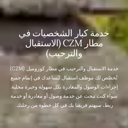
خدمة كبار الشخصيات في
مطار CZM (الاستقبال
والترحيب)
خدمة الاستقبال والترحيب في مطار كوزوميل (CZM)
تُخصّص لك موظف استقبال ليُساعدك في إتمام جميع
إجراءات الوصول والمغادرة بكل سهولة وخبرة محلية.
سواء كنت تبحث عن خدمة وصول أو مغادرة أو خدمة
ربط، سيهتم فريقنا بك في كل خطوة من رحلتك.