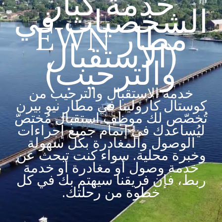
خدمة كبار
الشخصيات في
مطار EWN
(الاستقبال
والترحيب)
خدمة الاستقبال والترحيب من
كوستال كارولينا في مطار نيو بيرن
تُخصّص لك موظف استقبال مُختصّ
ليُساعدك في إتمام جميع إجراءات
الوصول والمغادرة بكل سهولة
وخبرة محلية. سواء كنت تبحث عن
خدمة وصول أو مغادرة أو خدمة
ربط، فإن فريقنا سيهتم بك في كل
خطوة من رحلتك.