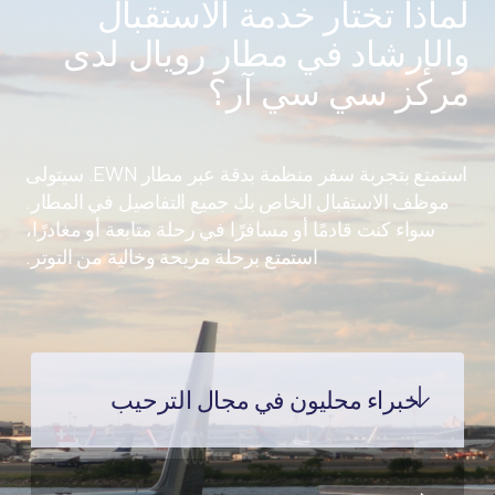
لماذا تختار خدمة الاستقبال
والإرشاد في مطار رويال لدى
مركز سي سي آر؟
استمتع بتجربة سفر منظمة بدقة عبر مطار EWN. سيتولى
موظف الاستقبال الخاص بك جميع التفاصيل في المطار.
سواء كنت قادمًا أو مسافرًا في رحلة متابعة أو مغادرًا،
استمتع برحلة مريحة وخالية من التوتر.
خبراء محليون في مجال الترحيب