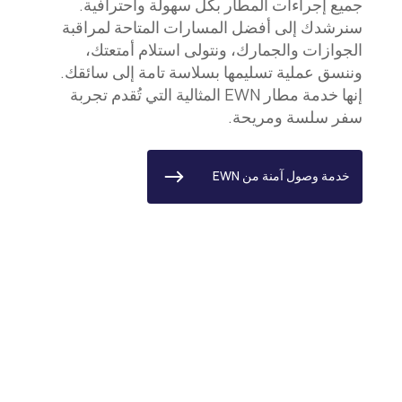
جميع إجراءات المطار بكل سهولة واحترافية.
سنرشدك إلى أفضل المسارات المتاحة لمراقبة
الجوازات والجمارك، ونتولى استلام أمتعتك،
وننسق عملية تسليمها بسلاسة تامة إلى سائقك.
إنها خدمة مطار EWN المثالية التي تُقدم تجربة
سفر سلسة ومريحة.
خدمة وصول آمنة من EWN
معلومات هامة حول مطار سي
سي آر