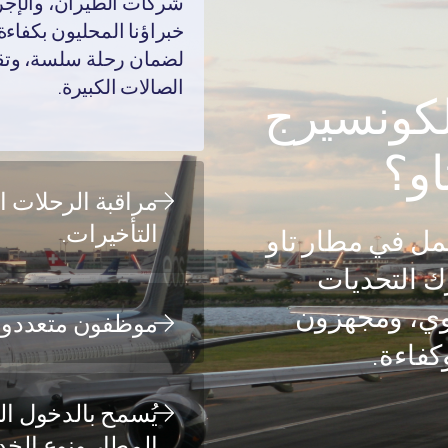
شركات الطيران، والإجراء
خبراؤنا المحليون بكفاء
لضمان رحلة سلسة، وتقلي
الصالات الكبيرة.
لكونسيرج
او؟
مراقبة الرحلات ا
التأخيرات.
عمل في مطار تاو
رك التحديات
يوي، ومجهزون
موظفون متعددو اللغ
كفاءة.
يُسمح بالدخول ال
المطار ونوع الخد