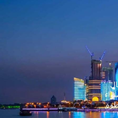
ال
سواء
طوة