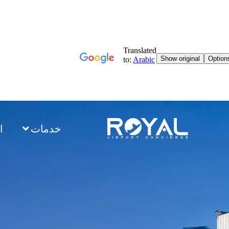
خدمات
ا