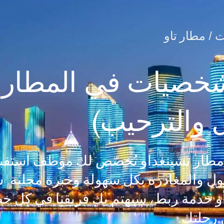
 /
مطار تاو
لشخصيات في المطار
ل والترحيب)
 مطار تشينغداو تُخصّص لك موظف استقب
ول والمغادرة بكل سهولة وخبرة محلية. 
 خدمة ربط، سيهتم بك فريقنا في كل خ
رحلتك.