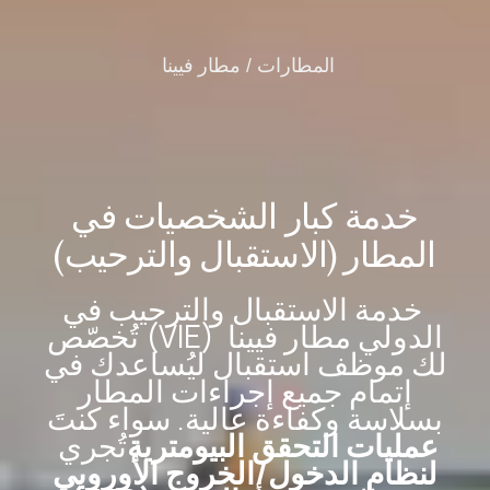
المطارات /
مطار فيينا
خدمة كبار الشخصيات في
المطار (الاستقبال والترحيب)
خدمة الاستقبال والترحيب في
الدولي
مطار فيينا
(VIE)
تُخصّص
لك موظف استقبال ليُساعدك في
إتمام جميع إجراءات المطار
بسلاسة وكفاءة عالية. سواء كنتَ
عمليات التحقق البيومترية
تُجري
لنظام الدخول/الخروج الأوروبي