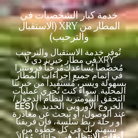
خدمة كبار الشخصيات في
المطار من XRY (الاستقبال
والترحيب)
تُوفر خدمة الاستقبال والترحيب
XRY في مطار خيريز دي لا
مُخصَّصاً يُساعدك
مُرحِّباً
فرونتيرا
في إتمام جميع إجراءات المطار
بسهولة ويسر، مُستفيداً من خبرتنا
المحلية. سواءً كنتَ تُجري عمليات
التحقق البيومترية لنظام الدخول/
الخروج الأوروبي الجديد
(
EES)
عند الوصول، أو تبحث عن مغادرة
أو رحلة ربط سلسة، فإن فريقنا
سيهتم بك في كل خطوة من
أوقات الانتظار في
رحلتك، مُقلِّلاً