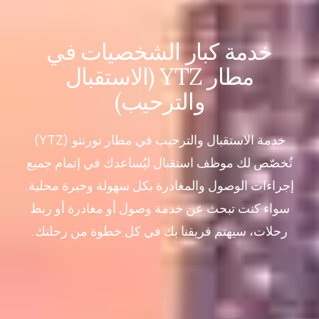
خدمة كبار الشخصيات في
مطار YTZ (الاستقبال
والترحيب)
خدمة الاستقبال والترحيب في مطار تورنتو (YTZ)
تُخصّص لك موظف استقبال ليُساعدك في إتمام جميع
إجراءات الوصول والمغادرة بكل سهولة وخبرة محلية.
سواء كنت تبحث عن خدمة وصول أو مغادرة أو ربط
رحلات، سيهتم فريقنا بك في كل خطوة من رحلتك.