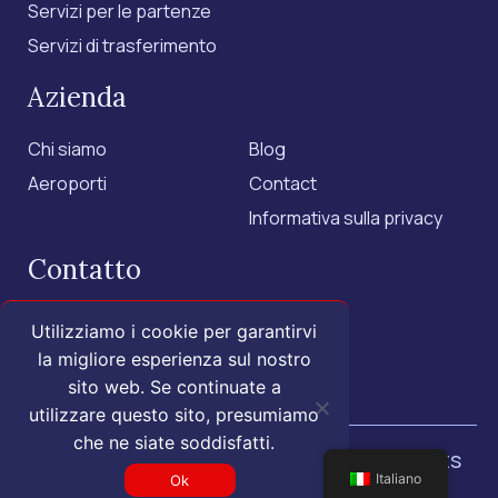
Servizi per le partenze
Servizi di trasferimento
Azienda
Chi siamo
Blog
Aeroporti
Contact
Informativa sulla privacy
Contatto
+1 (855) 455-1555 - US Only
Utilizziamo i cookie per garantirvi
+1 (202) 883-3332
la migliore esperienza sul nostro
sito web. Se continuate a
contact@isroyal.com
utilizzare questo sito, presumiamo
che ne siate soddisfatti.
© 2025 Royal Airport Concierge.
All rights
reserved.
Italiano
Ok