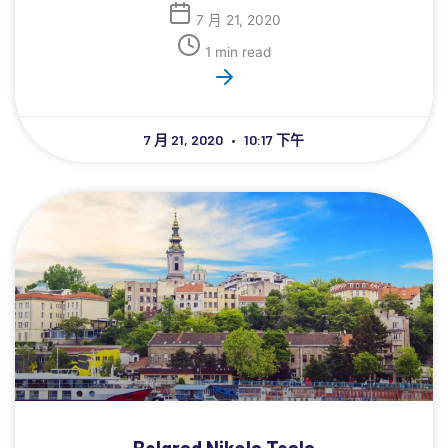
7 月 21, 2020
1 min read
7 月 21, 2020
10:17 下午