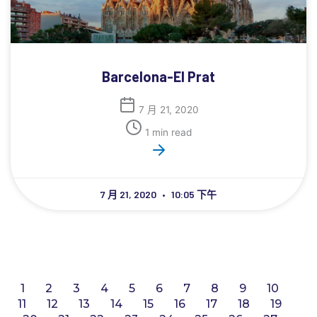
Barcelona-El Prat
7 月 21, 2020
1 min read
7 月 21, 2020
10:05 下午
1
2
3
4
5
6
7
8
9
10
11
12
13
14
15
16
17
18
19