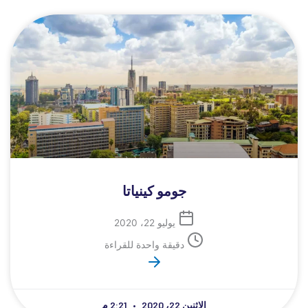
جومو كينياتا
يوليو 22، 2020
دقيقة واحدة للقراءة
الاثنين 22، 2020
2:21 م