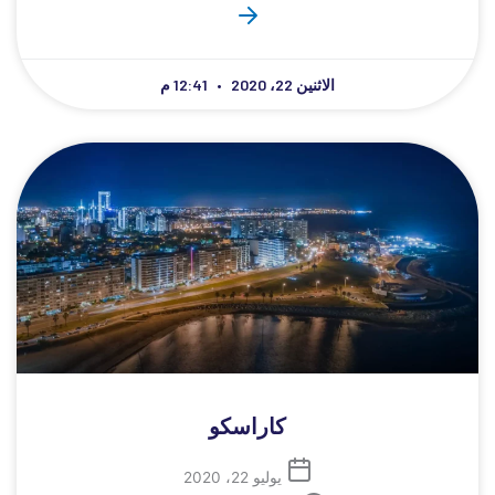
الاثنين 22، 2020
12:41 م
كاراسكو
يوليو 22، 2020