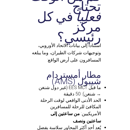
تحتاج
فعلياً
في كل
مركز
رئيسي؟
استناداً إلى بيانات الاتحاد الأوروبي،
وتوجيهات شركات الطيران، وما يبلغه
المسافرون على أرض الواقع:
مطار أمستردام
شيبول (AMS)
ما قبل EES MCT (غير دول شنغن
→ شنغن): 50 دقيقة
الحد الأدنى الواقعي لوقت الرحلة
المكافئ للرحلة للمسافرين
الأمريكيين:
من ساعتين إلى
ساعتين ونصف
يُعد أحد أكثر المحاور سلاسة بفضل