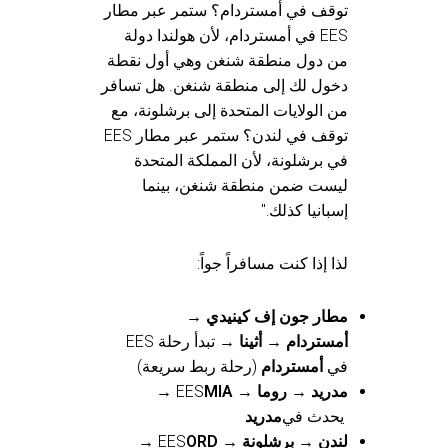
توقف في أمستردام؟ ستمر عبر مطار
EES في أمستردام، لأن هولندا دولة
من دول منطقة شنغن وهي أول نقطة
دخول لك إلى منطقة شنغن. هل تسافر
من الولايات المتحدة إلى برشلونة، مع
توقف في لندن؟ ستمر عبر مطار EES
في برشلونة، لأن المملكة المتحدة
ليست ضمن منطقة شنغن، بينما
إسبانيا كذلك."
لذا إذا كنت مسافراً جواً:
مطار جون إف كينيدي →
أمستردام → أثينا
→ تبدأ رحلة EES
في
أمستردام
(رحلة ربط سريعة)
MIA → مدريد → روما
→ EES
يحدث في
مدريد
ORD → لندن → برشلونة
→ EES