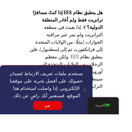
هل ينطبق نظام EES إذا كنتُ مسافرًا
ترانزيت فقط ولم أغادر المنطقة
الدولية؟
لا. إذا بقيتَ في منطقة
الترانزيت ولم تمر عبر مراقبة
الجوازات (مثلًا، من الولايات المتحدة
إلى فرانكفورت ثم إلى إسطنبول)، فلن
ينطبق نظام EES. ولكن معظم
الرحلات من الولايات المتحدة إلى
أوروبا تنتهي في إحدى دول شنغن، لذا
نستخدم ملفات تعريف الارتباط لضمان
سينطبق نظام EES على رحلة
حصولك على أفضل تجربة على موقعنا
الترانزيت.
الإلكتروني. إذا واصلت استخدام هذا
الموقع، فسنعتبر أنك راضٍ عن ذلك.
ما هو الحد الأدنى لوقت الترانزيت الذي
العربية
نعم
يجب عليّ حجزه لرحلة ربط قصيرة
عبر خدمة EES؟
ضع في اعتبارك
ساعتين ونصف إلى ثلاث ساعات على
الأقل في المطارات الرئيسية (شارل