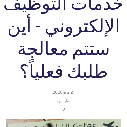
خدمات التوظيف
الإلكتروني - أين
ستتم معالجة
طلبك فعلياً؟
21 مايو 2026
سارة لونا
0