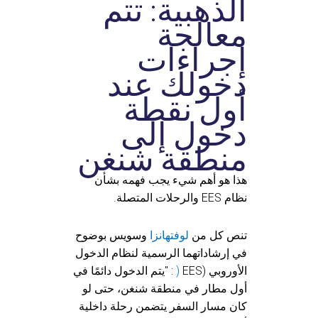
الذهبية: تتم
معالجة
إجراءات
دخولك عند
أول نقطة
دخول إلى
منطقة شنغن
هذا هو أهم شيء يجب فهمه بشأن
نظام EES والرحلات المتصلة.
تنص كل من
لوفتهانزا
وسويس بوضوح
في إرشاداتهما الرسمية لنظام الدخول
الأوروبي (EES
)
: "يتم الدخول دائمًا في
أول مطار في منطقة شنغن، حتى لو
كان مسار السفر يتضمن رحلة داخلية