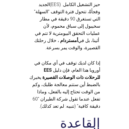
(EES) حيز التشغيل الكامل.
الجديد
وفجأةً، تتحول فترة التوقف "السهلة"
التي تستغرق 90 دقيقة في مطار
سخيبول إلى سباق محموم، لأن
عمليات التحقق البيومترية لا تتم في
أثينا، بل في
أمستردام
، خلال رحلتك
القصيرة، والوقت يمر بسرعة.
إذا كان لديك توقف في أي مكان في
أوروبا هذا العام، فإن دليل
EES
للرحلات ذات الوصلات القصيرة
يخبرك
بالضبط أين ستتم معالجة طلبك، وكم
من الوقت تحتاج إليه بالفعل، وماذا
تفعل عندما تقول شركة الطيران "60
دقيقة كافية" (تنبيه: لم تعد كذلك).
القاعدة