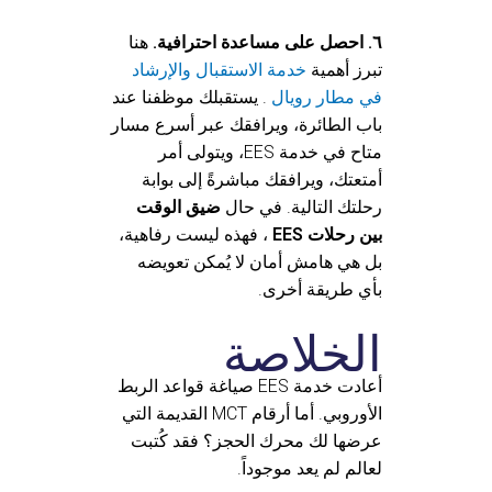
٦. احصل على مساعدة احترافية.
هنا
تبرز أهمية
خدمة الاستقبال والإرشاد
في مطار رويال
. يستقبلك موظفنا عند
باب الطائرة، ويرافقك عبر أسرع مسار
متاح في خدمة EES، ويتولى أمر
أمتعتك، ويرافقك مباشرةً إلى بوابة
رحلتك التالية. في حال
ضيق الوقت
بين رحلات EES
، فهذه ليست رفاهية،
بل هي هامش أمان لا يُمكن تعويضه
بأي طريقة أخرى.
الخلاصة
أعادت خدمة EES صياغة قواعد الربط
الأوروبي. أما أرقام MCT القديمة التي
عرضها لك محرك الحجز؟ فقد كُتبت
لعالم لم يعد موجوداً.