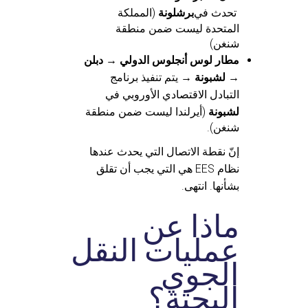
تحدث في
برشلونة
(المملكة
المتحدة ليست ضمن منطقة
شنغن)
مطار لوس أنجلوس الدولي → دبلن
→ لشبونة
→ يتم تنفيذ برنامج
التبادل الاقتصادي الأوروبي في
لشبونة
(أيرلندا ليست ضمن منطقة
شنغن).
إنّ نقطة الاتصال التي يحدث عندها
نظام EES هي التي يجب أن تقلق
بشأنها. انتهى.
ماذا عن
عمليات النقل
الجوي
البحتة؟