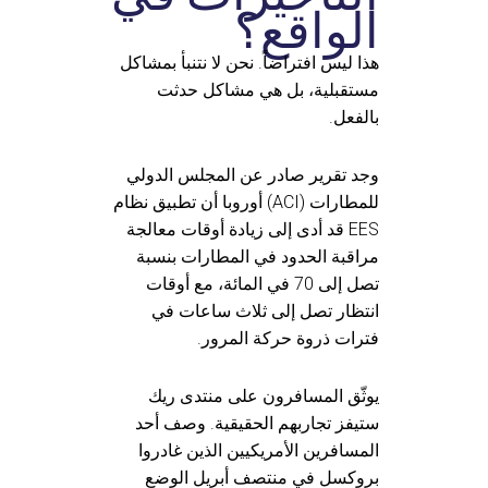
الواقع؟
هذا ليس افتراضاً. نحن لا نتنبأ بمشاكل
مستقبلية، بل هي مشاكل حدثت
بالفعل.
وجد تقرير صادر عن المجلس الدولي
للمطارات (ACI) أوروبا أن تطبيق نظام
EES قد أدى إلى زيادة أوقات معالجة
مراقبة الحدود في المطارات بنسبة
تصل إلى 70 في المائة، مع أوقات
انتظار تصل إلى ثلاث ساعات في
فترات ذروة حركة المرور.
يوثّق المسافرون على منتدى ريك
ستيفز تجاربهم الحقيقية. وصف أحد
المسافرين الأمريكيين الذين غادروا
بروكسل في منتصف أبريل الوضع