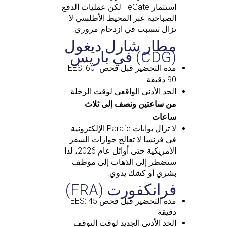
استثمار eGate - لكن عمليات الدفع
الصباحية عبر المحيط الأطلسي لا
تزال تتسبب في ازدحام مروري.
مطار شارل ديغول
(CDG) في باريس
مدة التحضير قبل فحص EES: 60-
90 دقيقة
الحد الأدنى الواقعي لوقت الرحلة:
من ساعتين ونصف إلى ثلاث
ساعات
لا تزال بوابات Parafe الإلكترونية
في فرنسا لا تعالج جوازات السفر
الأمريكية حتى أوائل عام 2026، لذا
ستضطر إلى الذهاب إلى موظف
بشري أو كشك يدوي.
فرانكفورت (FRA)
مدة التحضير قبل فحص EES: 45
دقيقة
الحد الأدنى الجديد لوقت التوقف