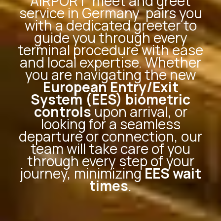
AIRPORT
meet and greet
service in Germany
pairs you
with a dedicated greeter to
guide you through every
terminal procedure with ease
and local expertise. Whether
you are navigating the new
European Entry/Exit
System (EES) biometric
controls
upon arrival, or
looking for a seamless
departure or connection, our
team will take care of you
through every step of your
journey, minimizing
EES wait
times
.