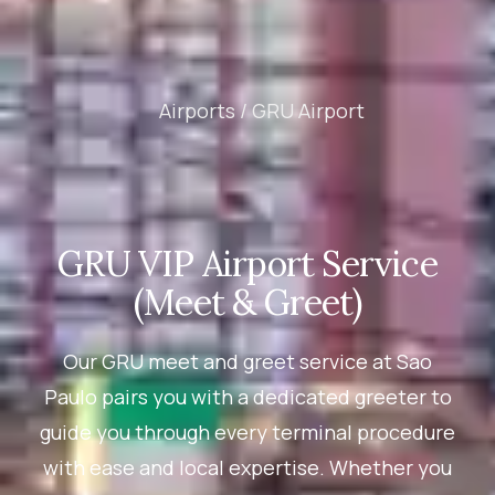
Airports /
GRU Airport
GRU VIP Airport Service
(Meet & Greet)
Our GRU meet and greet service at Sao
Paulo pairs you with a dedicated greeter to
guide you through every terminal procedure
with ease and local expertise. Whether you