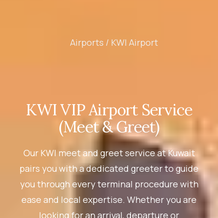
Airports /
KWI Airport
KWI VIP Airport Service
(Meet & Greet)
Our KWI meet and greet service at Kuwait
pairs you with a dedicated greeter to guide
you through every terminal procedure with
ease and local expertise. Whether you are
looking for an arrival, departure or