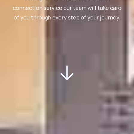
connection service our team will take care
of you through every step of your journey.