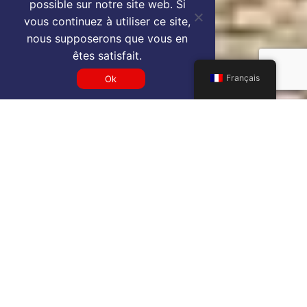
possible sur notre site web. Si
vous continuez à utiliser ce site,
nous supposerons que vous en
êtes satisfait.
Français
Ok
Get a KWI VIP airport service
quote
SELECT SERVICE TYPE
Select...