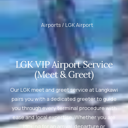
Airports /
LGK Airport
LGK VIP Airport Service
(Meet & Greet)
Our LGK meet and greet service at Langkawi
pairs you with a dedicated greeter to guide
you through every terminal procedure with
ease and local expertise. Whether you are
looking for an arrival, departure or