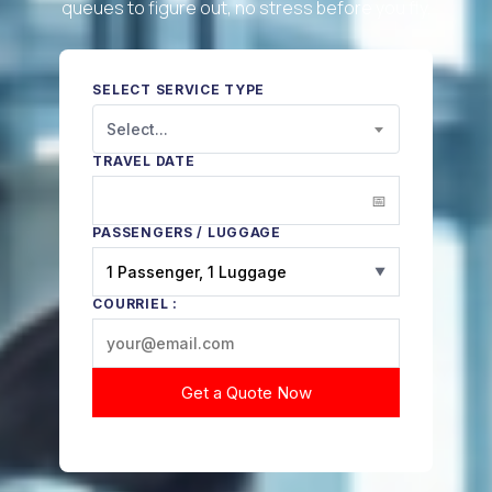
queues to figure out, no stress before you fly.
SELECT SERVICE TYPE
Select...
TRAVEL DATE
PASSENGERS / LUGGAGE
1 Passenger, 1 Luggage
▼
COURRIEL :
Get a Quote Now