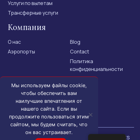
Услуги по вылетам
Трансферные услуги
Компания
О нас
Blog
Аэропорты
Contact
Политика
конфиденциальности
Свяжитесь с нами
Мы используем файлы cookie,
чтобы обеспечить вам
+1 (855) 455-1555 - US Only
наилучшие впечатления от
+1 (202) 883-3332
нашего сайта. Если вы
продолжите пользоваться этим
contact@isroyal.com
сайтом, мы будем считать, что
он вас устраивает.
© 2025 Royal Airport Concierge.
All rights