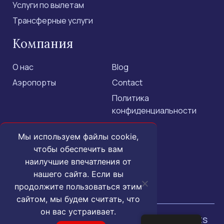
Услуги по вылетам
Трансферные услуги
Компания
О нас
Blog
Аэропорты
Contact
Политика
конфиденциальности
Свяжитесь с нами
Мы используем файлы cookie,
чтобы обеспечить вам
+1 (855) 455-1555 - US Only
наилучшие впечатления от
+1 (202) 883-3332
нашего сайта. Если вы
продолжите пользоваться этим
contact@isroyal.com
сайтом, мы будем считать, что
он вас устраивает.
© 2025 Royal Airport Concierge.
All rights